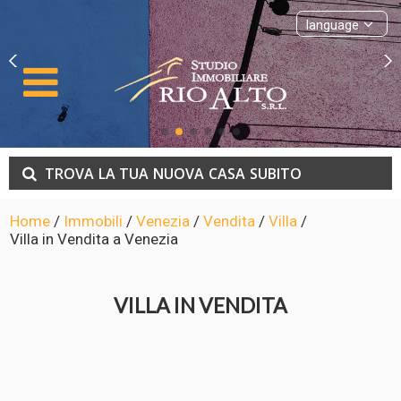
language
TROVA
LA TUA
NUOVA
CASA
SUBITO
Home
/
Immobili
/
Venezia
/
Vendita
/
Villa
/
Villa in Vendita a Venezia
VILLA IN VENDITA