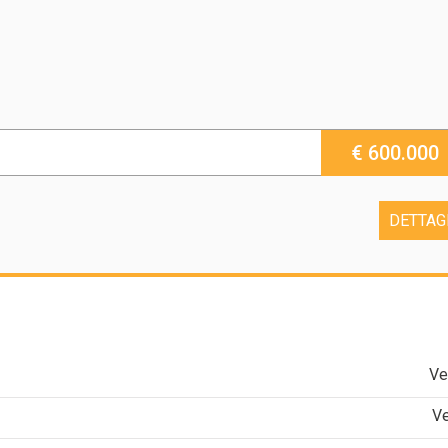
€ 600.000
DETTAG
Ve
V