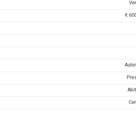
Ve
€ 60
Auto
Pre
Abit
Cen