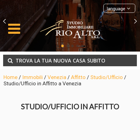
language
TROVA
LA TUA
NUOVA
CASA
SUBITO
Home
/
Immobili
/
Venezia
/
Affitto
/
Studio/Ufficio
/
Studio/Ufficio in Affitto a Venezia
STUDIO/UFFICIO IN AFFITTO