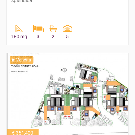
splendida...
180 mq
3
2
5
in Vendita
€ 351.400