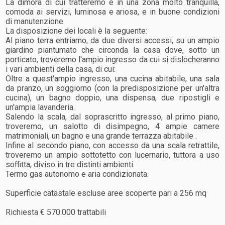
La dimora di cui tratteremo è in una zona molto tranquilla,
comoda ai servizi, luminosa e ariosa, e in buone condizioni
di manutenzione.
La disposizione dei locali è la seguente:
Al piano terra entriamo, da due diversi accessi, su un ampio
giardino piantumato che circonda la casa dove, sotto un
porticato, troveremo l'ampio ingresso da cui si dislocheranno
i vari ambienti della casa, di cui:
Oltre a quest'ampio ingresso, una cucina abitabile, una sala
da pranzo, un soggiorno (con la predisposizione per un'altra
cucina), un bagno doppio, una dispensa, due ripostigli e
un'ampia lavanderia.
Salendo la scala, dal soprascritto ingresso, al primo piano,
troveremo, un salotto di disimpegno, 4 ampie camere
matrimoniali, un bagno e una grande terrazza abitabile .
Infine al secondo piano, con accesso da una scala retrattile,
troveremo un ampio sottotetto con lucernario, tuttora a uso
soffitta, diviso in tre distinti ambienti.
Termo gas autonomo e aria condizionata.
Superficie catastale escluse aree scoperte pari a 256 mq
Richiesta € 570.000 trattabili