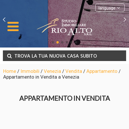
language
TROVA
LA TUA
NUOVA
CASA
SUBITO
Home
/
Immobili
/
Venezia
/
Vendita
/
Appartamento
/
Appartamento in Vendita a Venezia
APPARTAMENTO IN VENDITA