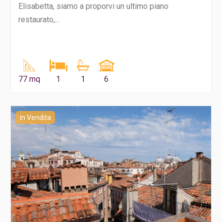
Elisabetta, siamo a proporvi un ultimo piano
restaurato,...
77 mq
1
1
6
in Vendita